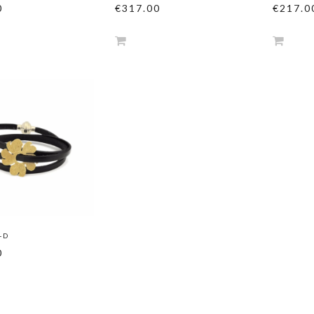
0
€317.00
€217.0
-D
0