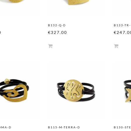
B132-Q-D
B133-TR
0
€327.00
€247.0
OMA-D
B115-M-TERRA-D
B130-STE