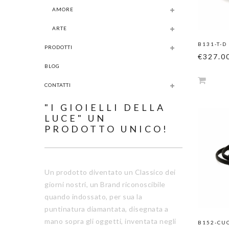
AMORE
ARTE
B131-T-D
PRODOTTI
€327.0
BLOG
CONTATTI
"I GIOIELLI DELLA
LUCE" UN
PRODOTTO UNICO!
Un prodotto diventato un Classico dei
giorni nostri, un Brand riconoscibile
quando indossato, per sua la
puntinatura diamantata, disegnata a
mano sopra gli oggetti, inventata negli
B152-CU