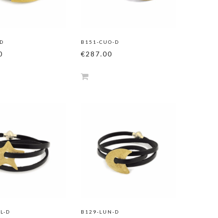
-D
B151-CUO-D
0
€287.00
L-D
B129-LUN-D