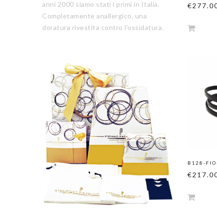
anni 2000 siamo stati i primi in Italia.
€277.0
Completamente anallergico, una
doratura rivestita contro l'ossidatura.
B128-FIO
€217.0