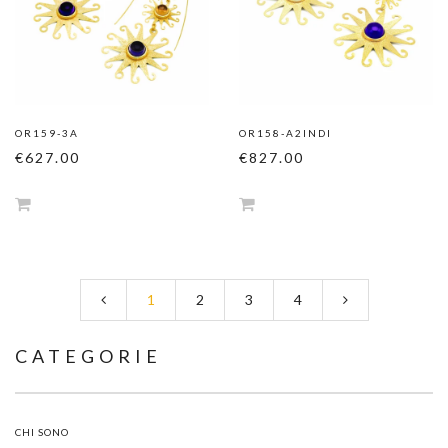
OR159-3A
OR158-A2INDI
€627.00
€827.00
1
2
3
4
CATEGORIE
CHI SONO