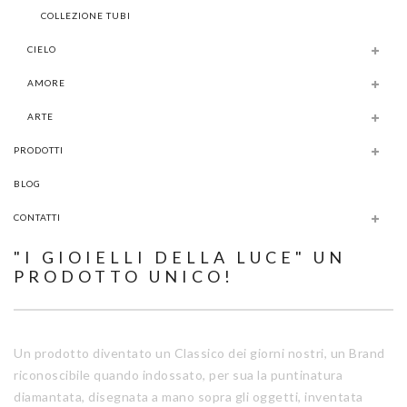
COLLEZIONE TUBI
CIELO
AMORE
ARTE
PRODOTTI
BLOG
CONTATTI
"I GIOIELLI DELLA LUCE" UN
PRODOTTO UNICO!
Un prodotto diventato un Classico dei giorni nostri, un Brand
riconoscibile quando indossato, per sua la puntinatura
diamantata, disegnata a mano sopra gli oggetti, inventata