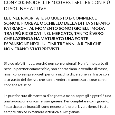
CON 4000 MODELLI E 1000 BEST SELLER CON PIÙ
DI 50 LINEE ATTIVE.
LE LINEE RIPORTATE SU QUESTO E-COMMERCE
SONO IL FIORE AL OCCHIELLO DELLA DITTA STEFANO
PATRIARCHI, AL MOMENTO SONO I GIOIELLI MODA
TRA I PIÙ RICERCATI NEL MERCATO, TANTO È VERO
CHE L’AZIENDA HA MATURATO UNA FORTE
ESPANSIONE NEGLI ULTIMI TRE ANNI, A RITMI CHE
NON ERANO STATI PREVISTI.
Si dice gioielli moda, perchè non convenzionali. Non fanno parte di
nessun partner commerciale, non abbracciano la vendita di massa,
rimangono sempre gioielli per una nicchia di persone, raffinate con
alto gusto del design, che sanno vedere e apprezzare cose con un
concept artistico.
La puntinatura diamantata disegnata a mano sopra gli oggetti è una
una lavorazione unica nel suo genere. Per completare ogni gioiello,
in particolare i bracciali, sono necessarie ore di lavorazione, il tutto
sempre rifinito in maniera Artistica e Artigianale.