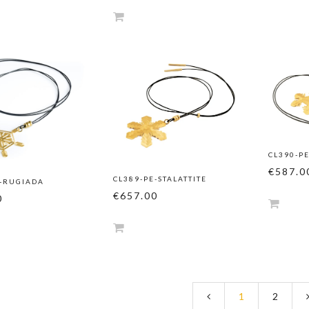
CL390-P
€587.0
CL389-PE-STALATTITE
E-RUGIADA
€657.00
0
1
2