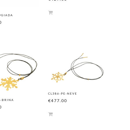
UGIADA
0
CL386-PE-NEVE
E-BRINA
€477.00
0