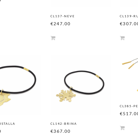
CL137-NEVE
CL139-R
€247.00
€307.0
CL385-P
€517.0
ISTALLA
CL142-BRINA
0
€367.00