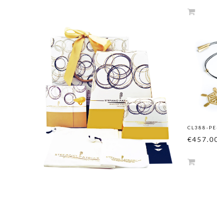
CL388-P
€457.0