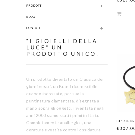
PRODOTTI
BLOG
CONTATTI
"I GIOIELLI DELLA
LUCE" UN
PRODOTTO UNICO!
Un prodotto diventato un Classico dei
giorni nostri, un Brand riconoscibile
quando indossato, per sua la
puntinatura diamantata, disegnata a
mano sopra gli oggetti, inventata negli
anni 2000 siamo stati i primi in Italia.
CL140-CR
Completamente anallergico, una
€307.0
doratura rivestita contro l'ossidatura.