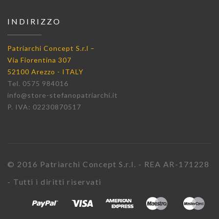
INDIRIZZO
Patriarchi Concept S.r.l –
Via Fiorentina 307
52100 Arezzo - ITALY
Tel. 0575 984016
info@store-stefanopatriarchi.it
P. IVA: 02230870517
© 2016 Patriarchi Concept S.r.l. - REA AR-171228
- Tutti i diritti riservati