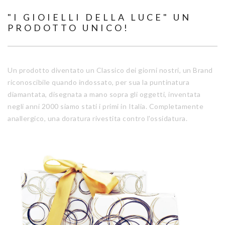
"I GIOIELLI DELLA LUCE" UN
PRODOTTO UNICO!
Un prodotto diventato un Classico dei giorni nostri, un Brand
riconoscibile quando indossato, per sua la puntinatura
diamantata, disegnata a mano sopra gli oggetti, inventata
negli anni 2000 siamo stati i primi in Italia. Completamente
anallergico, una doratura rivestita contro l'ossidatura.