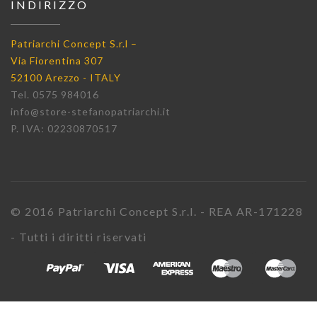
INDIRIZZO
Patriarchi Concept S.r.l –
Via Fiorentina 307
52100 Arezzo - ITALY
Tel. 0575 984016
info@store-stefanopatriarchi.it
P. IVA: 02230870517
© 2016 Patriarchi Concept S.r.l. - REA AR-171228
- Tutti i diritti riservati