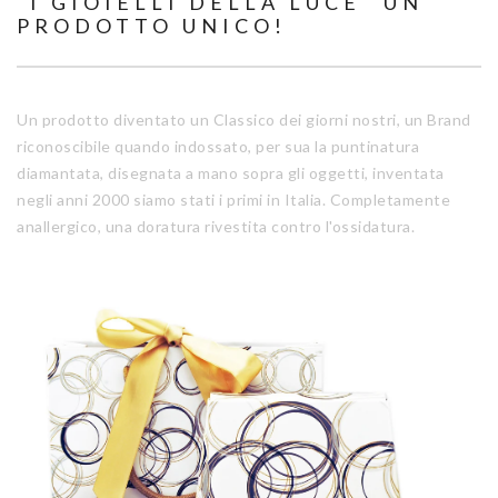
"I GIOIELLI DELLA LUCE" UN
PRODOTTO UNICO!
Un prodotto diventato un Classico dei giorni nostri, un Brand
riconoscibile quando indossato, per sua la puntinatura
diamantata, disegnata a mano sopra gli oggetti, inventata
negli anni 2000 siamo stati i primi in Italia. Completamente
anallergico, una doratura rivestita contro l'ossidatura.