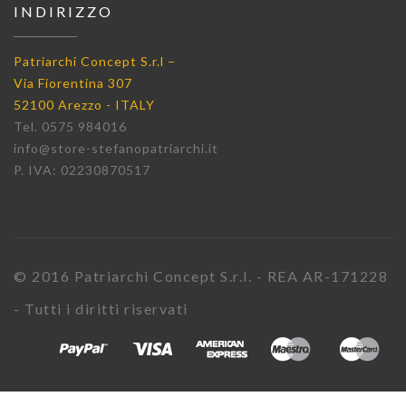
INDIRIZZO
Patriarchi Concept S.r.l –
Via Fiorentina 307
52100 Arezzo - ITALY
Tel. 0575 984016
info@store-stefanopatriarchi.it
P. IVA: 02230870517
© 2016 Patriarchi Concept S.r.l. - REA AR-171228
- Tutti i diritti riservati