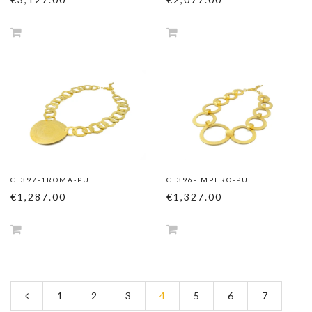
CL397-1ROMA-PU
CL396-IMPERO-PU
€1,287.00
€1,327.00
1
2
3
4
5
6
7