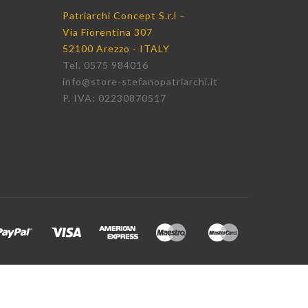
Patriarchi Concept S.r.l –
Via Fiorentina 307
52100 Arezzo - ITALY
Tel. 0575 984016
info@store-stefanopatriarchi.it
P. IVA: 02230870517