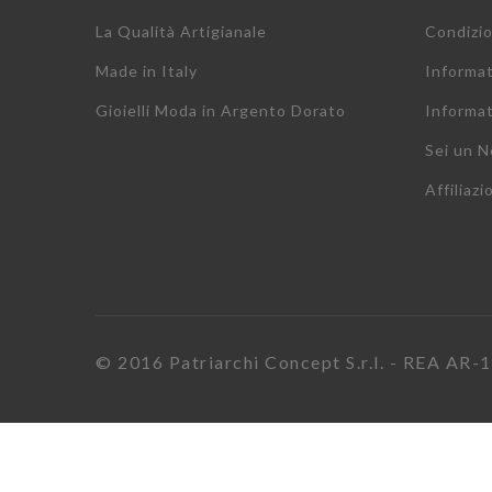
La Qualità Artigianale
Condizio
Made in Italy
Informa
Gioielli Moda in Argento Dorato
Informat
Sei un N
Affiliazi
© 2016 Patriarchi Concept S.r.l. - REA AR-17