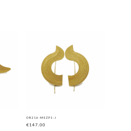
OR216-MEZP1-J
OR217-M
€147.00
€147.0