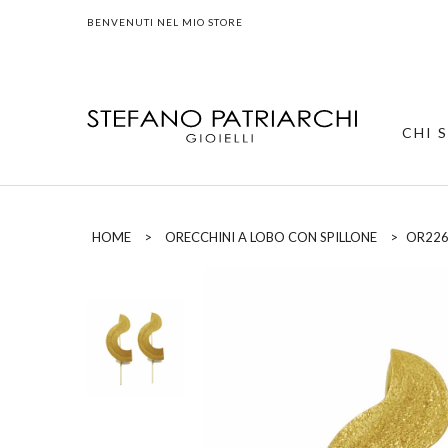
BENVENUTI NEL MIO STORE
CHI 
HOME
>
ORECCHINI A LOBO CON SPILLONE
>
OR226