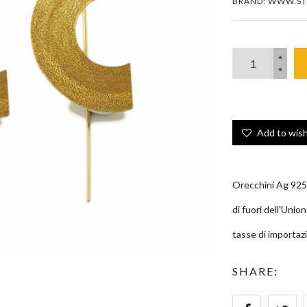
BRAND: WWW.ST
Add to wish
Orecchini Ag 925 
di fuori dell'Uni
tasse di importazi
Zoom
SHARE: