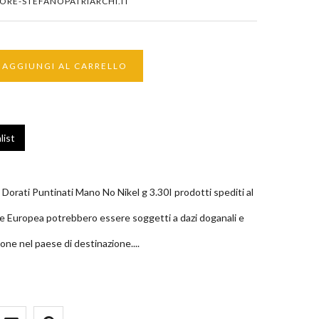
ORE-STEFANOPATRIARCHI.IT
AGGIUNGI AL CARRELLO
list
Dorati Puntinati Mano No Nikel g 3.30I prodotti spediti al
one Europea potrebbero essere soggetti a dazi doganali e
one nel paese di destinazione....