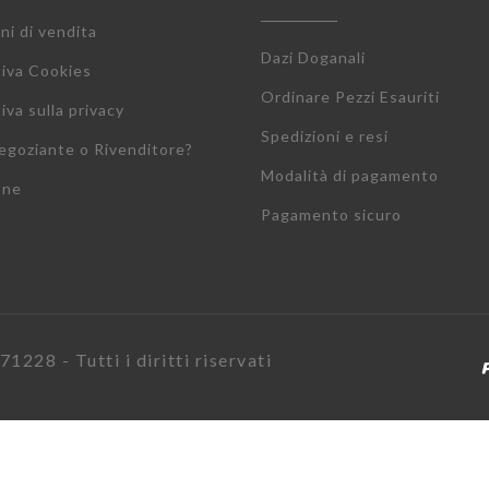
ni di vendita
Dazi Doganali
tiva Cookies
Ordinare Pezzi Esauriti
iva sulla privacy
Spedizioni e resi
egoziante o Rivenditore?
Modalità di pagamento
one
Pagamento sicuro
1228 - Tutti i diritti riservati