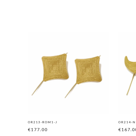
OR213-ROM1-J
OR214-N
€177.00
€167.0