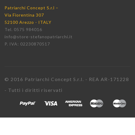
Patriarchi Concept S.r.l –
Via Fiorentina 307
52100 Arezzo - ITALY
Tel. 0575 984016
info@store-stefanopatriarchi.it
P. IVA: 02230870517
© 2016 Patriarchi Concept S.r.l. - REA AR-171228
- Tutti i diritti riservati