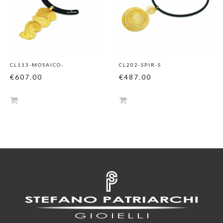
CL113-MOSAICO-
CL202-SPIR-S
€607.00
€487.00