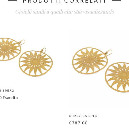
PRODOTTI CORRELATI
Gioielli simili a quelli che stai visualizzando
S-SPER2
0
Esaurito
OR232-BS-SPER
€787.00