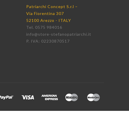
Patriarchi Concept S.r.l –
Via Fiorentina 307
52100 Arezzo - ITALY
Tel. 0575 984016
info@store-stefanopatriarchi.it
P. IVA: 02230870517