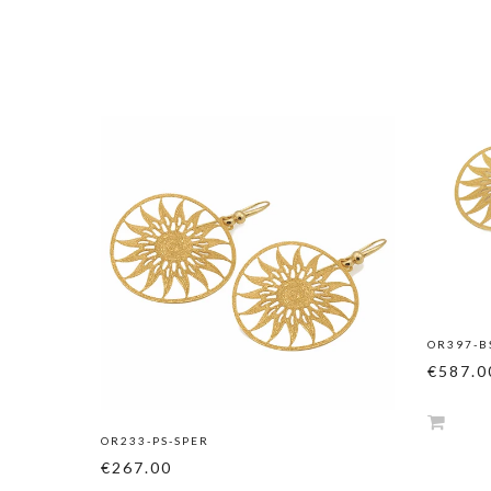
OR397-B
€587.0
OR233-PS-SPER
€267.00