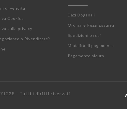
ni di vendita
Dazi Doganali
tiva Cookies
Ordinare Pezzi Esauriti
iva sulla privacy
Spedizioni e resi
egoziante o Rivenditore?
Modalità di pagamento
one
Pagamento sicuro
1228 - Tutti i diritti riservati