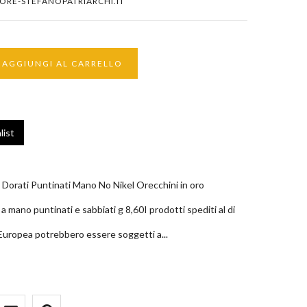
ORE-STEFANOPATRIARCHI.IT
AGGIUNGI AL CARRELLO
list
Dorati Puntinati Mano No Nikel Orecchini in oro
a mano puntinati e sabbiati g 8,60I prodotti spediti al di
 Europea potrebbero essere soggetti a...