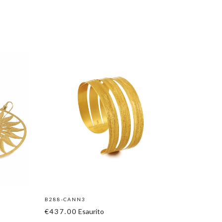
B288-CANN3
B287-CA
€437.00
Esaurito
€697.0