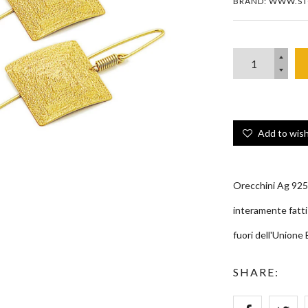
BRAND: WWW.ST
Add to wish
Orecchini Ag 925 
interamente fatti 
fuori dell'Unione
Zoom
SHARE: