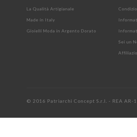
La Qualità Artigianale
Condizio
Made in Italy
Informa
Gioielli Moda in Argento Dorato
Informat
Sei un N
Affiliazi
© 2016 Patriarchi Concept S.r.l. - REA AR-17