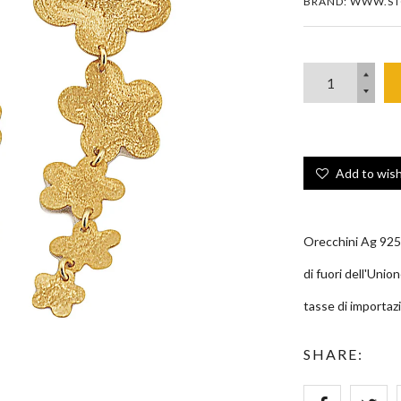
BRAND: WWW.ST
Add to wish
Orecchini Ag 925 
di fuori dell'Uni
tasse di importazi
Zoom
SHARE: