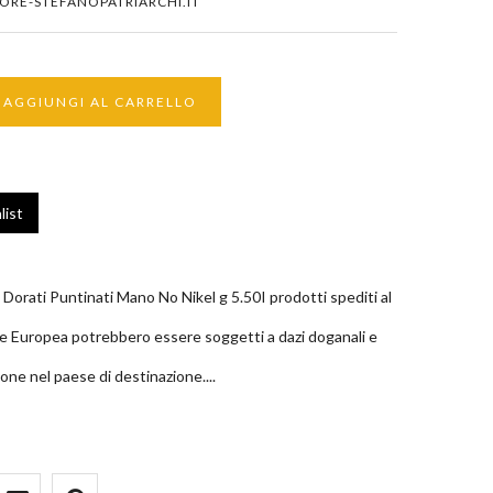
ORE-STEFANOPATRIARCHI.IT
AGGIUNGI AL CARRELLO
list
Dorati Puntinati Mano No Nikel g 5.50I prodotti spediti al
one Europea potrebbero essere soggetti a dazi doganali e
one nel paese di destinazione....