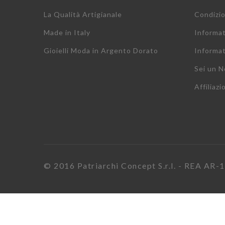
La Qualità Artigianale
Condizio
Made in Italy
Informa
Gioielli Moda in Argento Dorato
Informat
Sei un N
Affiliazi
© 2016 Patriarchi Concept S.r.l. - REA AR-17