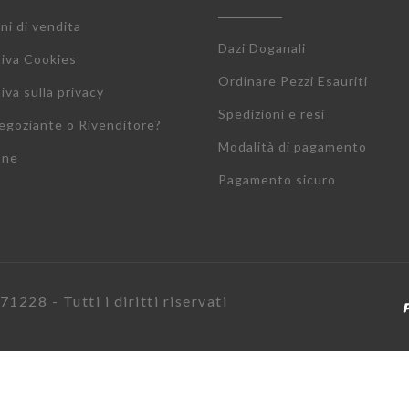
ni di vendita
Dazi Doganali
tiva Cookies
Ordinare Pezzi Esauriti
iva sulla privacy
Spedizioni e resi
egoziante o Rivenditore?
Modalità di pagamento
one
Pagamento sicuro
1228 - Tutti i diritti riservati