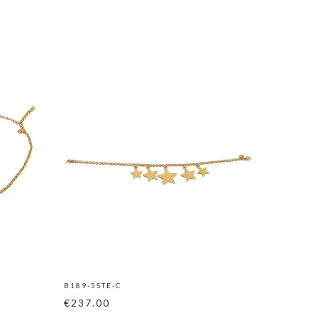
B189-5STE-C
B208-3ST
€237.00
€97.00