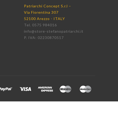
Patriarchi Concept S.r.l –
Via Fiorentina 307
52100 Arezzo - ITALY
Tel. 0575 984016
info@store-stefanopatriarchi.it
P. IVA: 02230870517