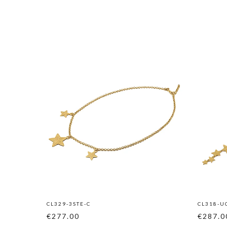
CL329-3STE-C
CL318-U
€277.00
€287.0