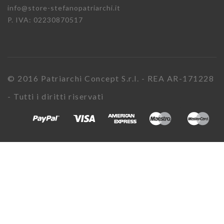
info@store-stefanopatriarchi.it
P. IVA: 02230870517
© 2016 Patriarchi Concept S.r.l. - REA AR-171228
- Tutti i diritti riservati