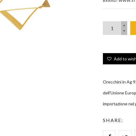
BRAND: WWW.ST
Zoom
Add to wish
Orecchini in Ag 92
dell'Unione Europ
importazione nel 
SHARE: