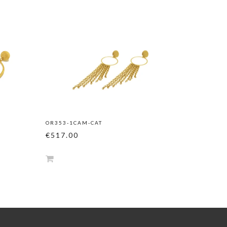
OR353-1CAM-CAT
OR354-2
€517.00
€627.0