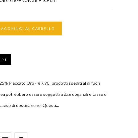
ORE-STEFANOPATRIARCHI.IT
AGGIUNGI AL CARRELLO
list
5% Placcato Oro - g 7,90I prodotti spediti al di fuori
ea potrebbero essere soggetti a dazi doganali e tasse di
paese di destinazione. Questi...