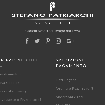
Gioielli Avanti nel Tempo dal 1990
RMAZIONI UTILI
SPEDIZIONE E
PAGAMENTO
ni di vendita
Dazi Doganali
tiva Cookies
Ordinare Pezzi Esauriti
iva sulla privacy
Spedizioni e resi
egoziante o Rivenditore?