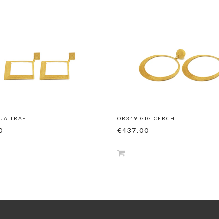
UA-TRAF
OR349-GIG-CERCH
0
€437.00